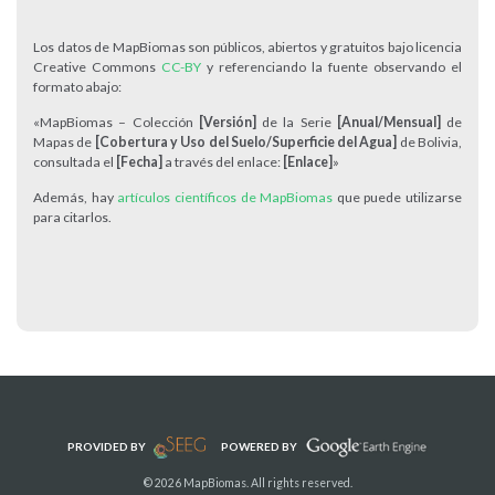
Los datos de MapBiomas son públicos, abiertos y gratuitos bajo licencia
Creative Commons
CC-BY
y referenciando la fuente observando el
formato abajo:
«MapBiomas – Colección
[Versión]
de la Serie
[Anual/Mensual]
de
Mapas de
[Cobertura y Uso del Suelo/Superficie del Agua]
de Bolivia,
consultada el
[Fecha]
a través del enlace:
[Enlace]
»
Además, hay
artículos científicos de MapBiomas
que puede utilizarse
para citarlos.
PROVIDED BY
POWERED BY
© 2026 MapBiomas. All rights reserved.