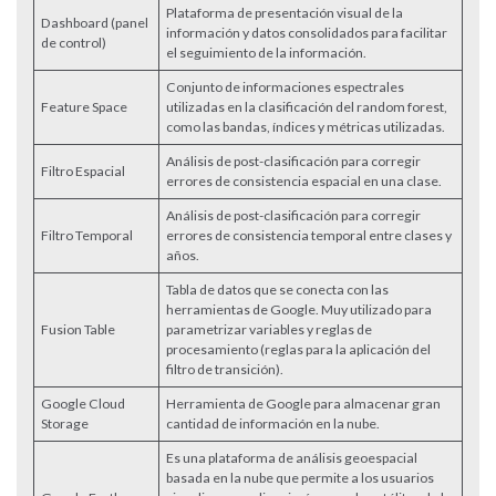
Plataforma de presentación visual de la
Dashboard (panel
información y datos consolidados para facilitar
de control)
el seguimiento de la información.
Conjunto de informaciones espectrales
Feature Space
utilizadas en la clasificación del random forest,
como las bandas, índices y métricas utilizadas.
Análisis de post-clasificación para corregir
Filtro Espacial
errores de consistencia espacial en una clase.
Análisis de post-clasificación para corregir
Filtro Temporal
errores de consistencia temporal entre clases y
años.
Tabla de datos que se conecta con las
herramientas de Google. Muy utilizado para
Fusion Table
parametrizar variables y reglas de
procesamiento (reglas para la aplicación del
filtro de transición).
Google Cloud
Herramienta de Google para almacenar gran
Storage
cantidad de información en la nube.
Es una plataforma de análisis geoespacial
basada en la nube que permite a los usuarios