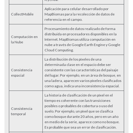
Aplicación para celular desarrollado por
CollectMobile
MapBiomas para la recolección de datos de
referencia en el campo.
Procesamiento de datos realizado de forma
distribuida en procesadores disponibles en la
Computación en
Internet. MapBiomas utiliza computación en
la Nube
nube a través de Google Earth Engine y Google
Cloud Computing.
La distribución de los píxeles de una
determinada clase en el espacio debe ser
Consistencia
consistente con las características del paisaje
espacial
del lugar. Por ejemplo, en un área de bosque, en
una ladera, aparecen varios píxeles clasificados
como agua, indica una inconsistencia espacial.
La historia de clasificación de un píxel en el
tiempo es coherente con las transiciones
posibles o probables de cobertura o uso del
Consistencia
suelo. Por ejemplo, un píxel que se clasifica
temporal
como bosque durante 20 años, pero en un año
en medio de la serie, aparece como no bosque.
Es probable que sea un error de clasificación.