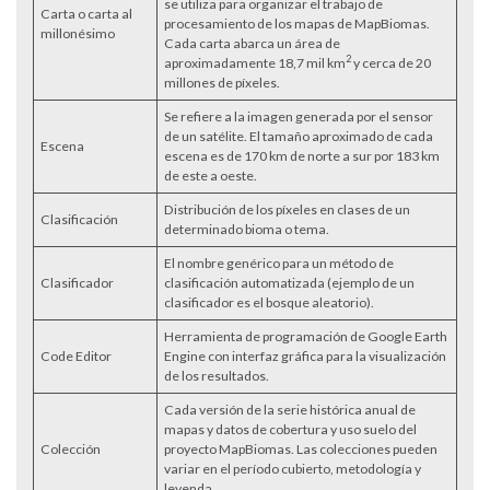
se utiliza para organizar el trabajo de
Carta o carta al
procesamiento de los mapas de MapBiomas.
millonésimo
Cada carta abarca un área de
2
aproximadamente 18,7 mil km
y cerca de 20
millones de píxeles.
Se refiere a la imagen generada por el sensor
de un satélite. El tamaño aproximado de cada
Escena
escena es de 170 km de norte a sur por 183 km
de este a oeste.
Distribución de los píxeles en clases de un
Clasificación
determinado bioma o tema.
El nombre genérico para un método de
Clasificador
clasificación automatizada (ejemplo de un
clasificador es el bosque aleatorio).
Herramienta de programación de Google Earth
Code Editor
Engine con interfaz gráfica para la visualización
de los resultados.
Cada versión de la serie histórica anual de
mapas y datos de cobertura y uso suelo del
Colección
proyecto MapBiomas. Las colecciones pueden
variar en el período cubierto, metodología y
leyenda.