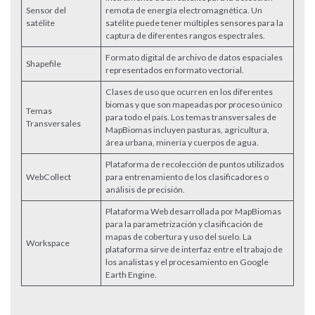
Sensor del
remota de energía electromagnética. Un
satélite
satélite puede tener múltiples sensores para la
captura de diferentes rangos espectrales.
Formato digital de archivo de datos espaciales
Shapefile
representados en formato vectorial.
Clases de uso que ocurren en los diferentes
biomas y que son mapeadas por proceso único
Temas
para todo el país. Los temas transversales de
Transversales
MapBiomas incluyen pasturas, agricultura,
área urbana, minería y cuerpos de agua.
Plataforma de recolección de puntos utilizados
WebCollect
para entrenamiento de los clasificadores o
análisis de precisión.
Plataforma Web desarrollada por MapBiomas
para la parametrización y clasificación de
mapas de cobertura y uso del suelo. La
Workspace
plataforma sirve de interfaz entre el trabajo de
los analistas y el procesamiento en Google
Earth Engine.