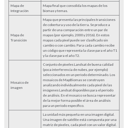
Mapa de
Mapa final que consolida los mapas de los
Integración
biomas y temas.
Mapa que presenta las principales transiciones
de cobertura y uso de la tierra. Se produce a
partir de una comparación entre un par de
Mapa de
mapas (por ejemplo, 2000 y 2016). En estos
Transición
mapas cada píxel puede ser clasificado sin
cambio o con cambio. Para cada cambio recibe
un código que representa la clase para el año T1
y la clase para el año T2.
Conjunto de píxeles Landsat de buena calidad
(poca interferencia de nubes, por ejemplo)
seleccionados en un período determinado. Los
mosaicos de MapBiomas se construyen
Mosaico de
analizando individualmente cada píxel de las
imagen
imágenes Landsat disponibles para el período
de análisis. En el mosaico se busca representar
de la mejor forma posible el área de análisis
para un período específico.
La unidad más pequeña en una imagen digital.
Una imagen de satélite está compuesta por una
matriz de píxeles, cada píxel con un valor digital.