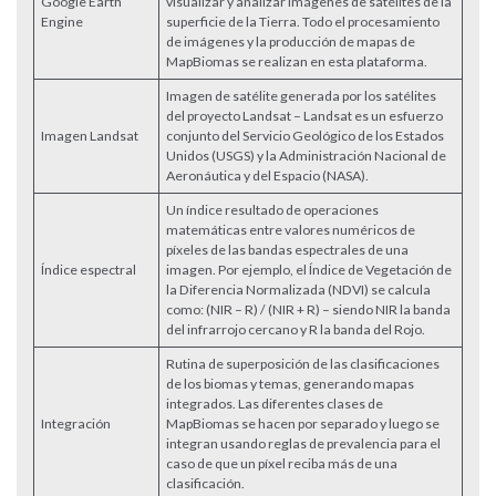
Google Earth
visualizar y analizar imágenes de satélites de la
Engine
superficie de la Tierra. Todo el procesamiento
de imágenes y la producción de mapas de
MapBiomas se realizan en esta plataforma.
Imagen de satélite generada por los satélites
del proyecto Landsat – Landsat es un esfuerzo
Imagen Landsat
conjunto del Servicio Geológico de los Estados
Unidos (USGS) y la Administración Nacional de
Aeronáutica y del Espacio (NASA).
Un índice resultado de operaciones
matemáticas entre valores numéricos de
píxeles de las bandas espectrales de una
Índice espectral
imagen. Por ejemplo, el Índice de Vegetación de
la Diferencia Normalizada (NDVI) se calcula
como: (NIR – R) / (NIR + R) – siendo NIR la banda
del infrarrojo cercano y R la banda del Rojo.
Rutina de superposición de las clasificaciones
de los biomas y temas, generando mapas
integrados. Las diferentes clases de
Integración
MapBiomas se hacen por separado y luego se
integran usando reglas de prevalencia para el
caso de que un píxel reciba más de una
clasificación.