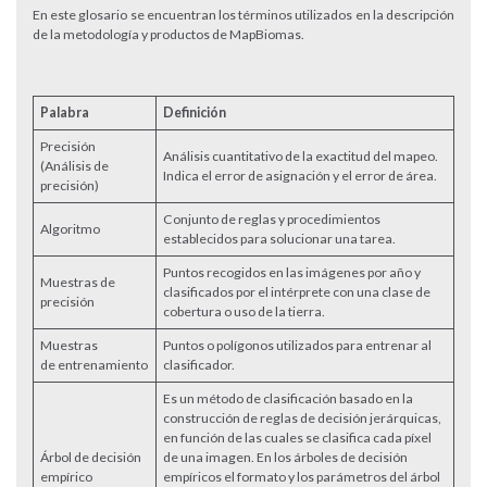
En este glosario se encuentran los términos utilizados en la descripción
de la metodología y productos de MapBiomas.
Palabra
Definición
Precisión
Análisis cuantitativo de la exactitud del mapeo.
(Análisis de
Indica el error de asignación y el error de área.
precisión)
Conjunto de reglas y procedimientos
Algoritmo
establecidos para solucionar una tarea.
Puntos recogidos en las imágenes por año y
Muestras de
clasificados por el intérprete con una clase de
precisión
cobertura o uso de la tierra.
Muestras
Puntos o polígonos utilizados para entrenar al
de entrenamiento
clasificador.
Es un método de clasificación basado en la
construcción de reglas de decisión jerárquicas,
en función de las cuales se clasifica cada píxel
Árbol de decisión
de una imagen. En los árboles de decisión
empírico
empíricos el formato y los parámetros del árbol