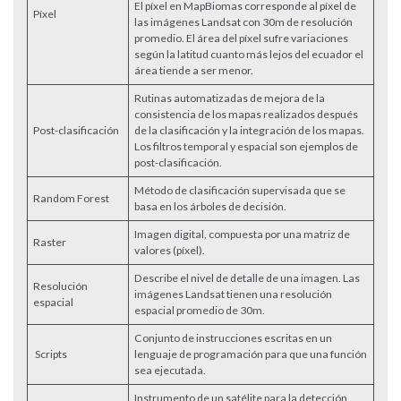
El píxel en MapBiomas corresponde al píxel de
Píxel
las imágenes Landsat con 30m de resolución
promedio. El área del píxel sufre variaciones
según la latitud cuanto más lejos del ecuador el
área tiende a ser menor.
Rutinas automatizadas de mejora de la
consistencia de los mapas realizados después
Post-clasificación
de la clasificación y la integración de los mapas.
Los filtros temporal y espacial son ejemplos de
post-clasificación.
Método de clasificación supervisada que se
Random Forest
basa en los árboles de decisión.
Imagen digital, compuesta por una matriz de
Raster
valores (píxel).
Describe el nivel de detalle de una imagen. Las
Resolución
imágenes Landsat tienen una resolución
espacial
espacial promedio de 30m.
Conjunto de instrucciones escritas en un
Scripts
lenguaje de programación para que una función
sea ejecutada.
Instrumento de un satélite para la detección