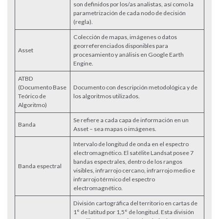
son definidos por los/as analistas, así como la
parametrización de cada nodo de decisión
(regla).
Colección de mapas, imágenes o datos
georreferenciados disponibles para
Asset
procesamiento y análisis en Google Earth
Engine.
ATBD
(Documento Base
Documento con descripción metodológica y de
Teórico de
los algoritmos utilizados.
Algoritmo)
Se refiere a cada capa de información en un
Banda
Asset – sea mapas o imágenes.
Intervalo de longitud de onda en el espectro
electromagnético. El satélite Landsat posee 7
bandas espectrales, dentro de los rangos
Banda espectral
visibles, infrarrojo cercano, infrarrojo medio e
infrarrojo térmico del espectro
electromagnético.
División cartográfica del territorio en cartas de
1° de latitud por 1,5° de longitud. Esta división