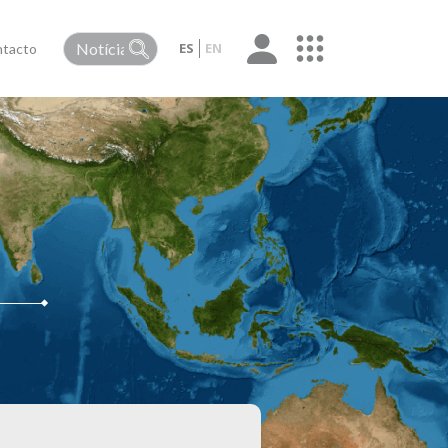
ES
EN
tacto