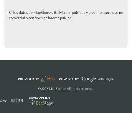
Sí, los datos de MapBiomas Bolivia son públicos y gratuitos para uso no
comercial o con fines de interés público.
PROVIDED BY
POWERED BY
© 2026 MapBiomas. All rights reserved.
DEVELOPMENT
ES
EN
IOMA