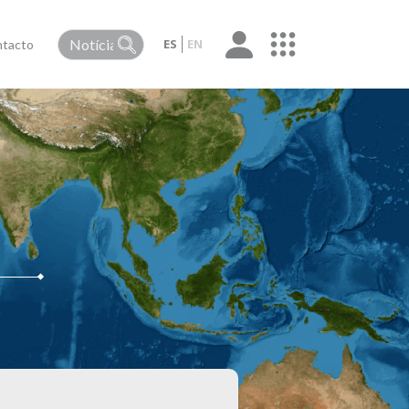
ES
EN
tacto