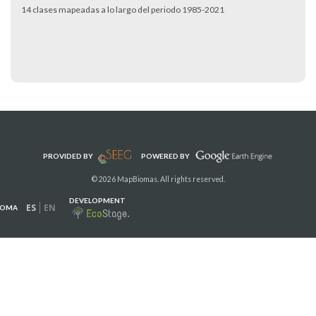
14 clases mapeadas a lo largo del periodo 1985-2021
PROVIDED BY
POWERED BY
© 2026 MapBiomas. All rights reserved.
DEVELOPMENT
ES
EN
IOMA