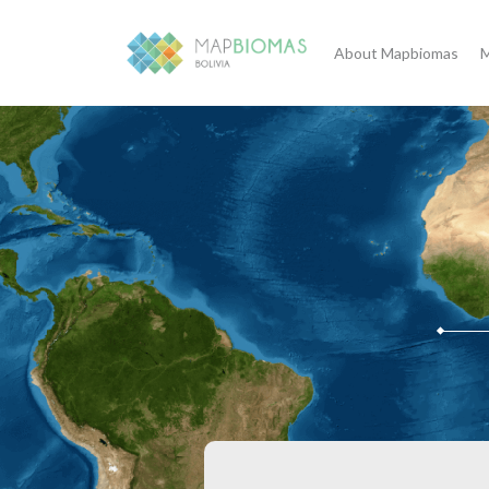
About Mapbiomas
M